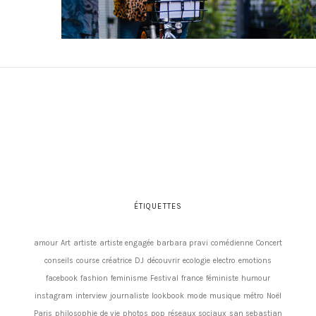
ÉTIQUETTES
amour
Art
artiste
artiste engagée
barbara pravi
comédienne
Concert
conseils
course
créatrice
DJ
découvrir
ecologie
electro
emotions
facebook
fashion
feminisme
Festival
france
féministe
humour
instagram
interview
journaliste
lookbook
mode
musique
métro
Noël
Paris
philosophie de vie
photos
pop
réseaux sociaux
san sebastian