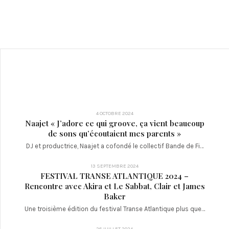
4 OCTOBRE 2024
Naajet « J’adore ce qui groove, ça vient beaucoup
de sons qu’écoutaient mes parents »
DJ et productrice, Naajet a cofondé le collectif Bande de Fi…
13 SEPTEMBRE 2024
FESTIVAL TRANSE ATLANTIQUE 2024 –
Rencontre avec Akira et Le Sabbat, Clair et James
Baker
Une troisième édition du festival Transe Atlantique plus que…
26 JUILLET 2024