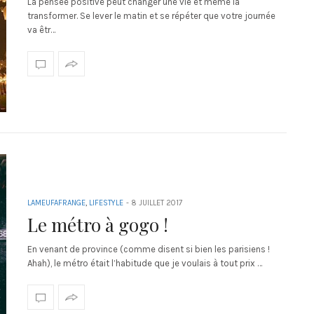
La pensée positive peut changer une vie et même la
transformer. Se lever le matin et se répéter que votre journée
va êtr…
LAMEUFAFRANGE
,
LIFESTYLE
-
8 JUILLET 2017
Le métro à gogo !
En venant de province (comme disent si bien les parisiens !
Ahah), le métro était l’habitude que je voulais à tout prix …