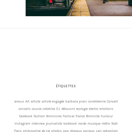
ÉTIQUETTES
amour
Art
artiste
artiste engagée
barbara pravi
comédienne
Concert
conseils
course
créatrice
DJ
découvrir
ecologie
electro
emotions
facebook
fashion
feminisme
Festival
france
féministe
humour
instagram
interview
journaliste
lookbook
mode
musique
métro
Noël
Paris
philosophie de vie
photos
pop
réseaux sociaux
san sebastian