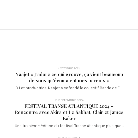
4 OCTOBRE 2024
Naajet « J’adore ce qui groove, ça vient beaucoup
de sons qu’écoutaient mes parents »
DJ et productrice, Naajet a cofondé le collectif Bande de Fi…
13 SEPTEMBRE 2024
FESTIVAL TRANSE ATLANTIQUE 2024 –
Rencontre avec Akira et Le Sabbat, Clair et James
Baker
Une troisième édition du festival Transe Atlantique plus que…
26 JUILLET 2024