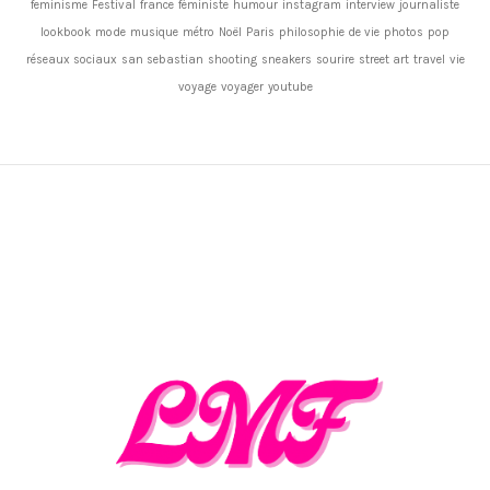
feminisme
Festival
france
féministe
humour
instagram
interview
journaliste
lookbook
mode
musique
métro
Noël
Paris
philosophie de vie
photos
pop
réseaux sociaux
san sebastian
shooting
sneakers
sourire
street art
travel
vie
voyage
voyager
youtube