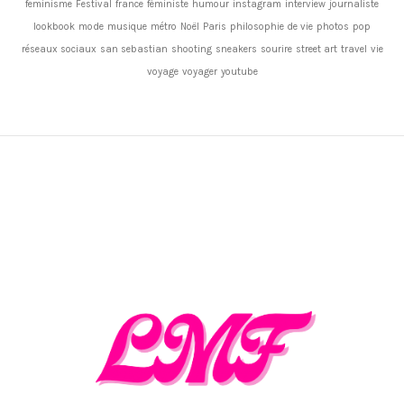
feminisme
Festival
france
féministe
humour
instagram
interview
journaliste
lookbook
mode
musique
métro
Noël
Paris
philosophie de vie
photos
pop
réseaux sociaux
san sebastian
shooting
sneakers
sourire
street art
travel
vie
voyage
voyager
youtube