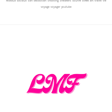
réseaux sociaux
san sebastian
shooting
sneakers
sourire
street art
travel
vie
voyage
voyager
youtube