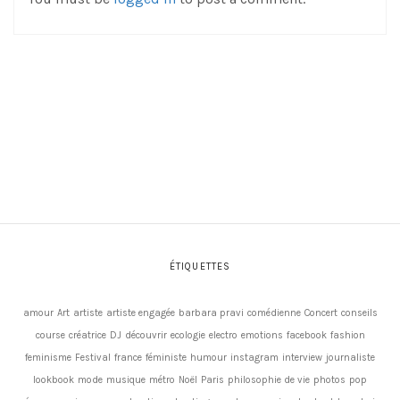
ÉTIQUETTES
amour
Art
artiste
artiste engagée
barbara pravi
comédienne
Concert
conseils
course
créatrice
DJ
découvrir
ecologie
electro
emotions
facebook
fashion
feminisme
Festival
france
féministe
humour
instagram
interview
journaliste
lookbook
mode
musique
métro
Noël
Paris
philosophie de vie
photos
pop