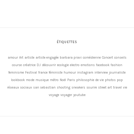
ÉTIQUETTES
amour
Art
artiste
artiste engagée
barbara pravi
comédienne
Concert
conseils
course
créatrice
DJ
découvrir
ecologie
electro
emotions
facebook
fashion
feminisme
Festival
france
féministe
humour
instagram
interview
journaliste
lookbook
mode
musique
métro
Noël
Paris
philosophie de vie
photos
pop
réseaux sociaux
san sebastian
shooting
sneakers
sourire
street art
travel
vie
voyage
voyager
youtube