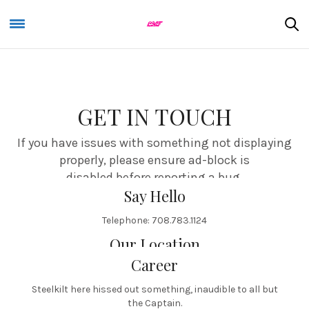
GET IN TOUCH
If you have issues with something not displaying
properly, please ensure ad-block is
disabled before reporting a bug.
Say Hello
Telephone: 708.783.1124
Fax: 708.746.0640
Our Location
hello@fuelthemes.net
Career
1170 Northeast Industrial Park Road Meridian, MS 39301
Steelkilt here hissed out something, inaudible to all but
the Captain.