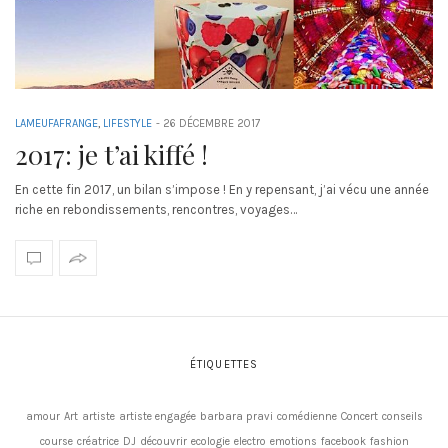
LAMEUFAFRANGE
,
LIFESTYLE
-
26 DÉCEMBRE 2017
2017: je t’ai kiffé !
En cette fin 2017, un bilan s’impose ! En y repensant, j’ai vécu une année
riche en rebondissements, rencontres, voyages…
ÉTIQUETTES
amour
Art
artiste
artiste engagée
barbara pravi
comédienne
Concert
conseils
course
créatrice
DJ
découvrir
ecologie
electro
emotions
facebook
fashion