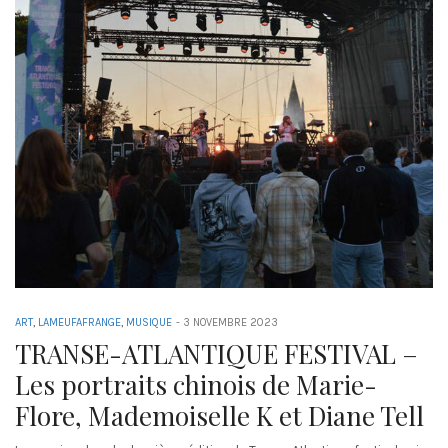
ART
,
LAMEUFAFRANGE
,
MUSIQUE
-
3 NOVEMBRE 2023
TRANSE-ATLANTIQUE FESTIVAL –
Les portraits chinois de Marie-
Flore, Mademoiselle K et Diane Tell