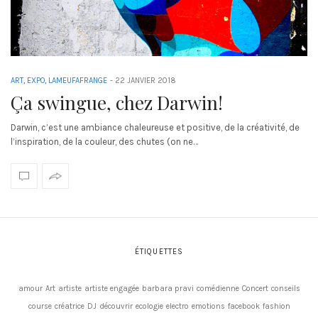
ART
,
EXPO
,
LAMEUFAFRANGE
-
22 JANVIER 2018
Ça swingue, chez Darwin!
Darwin, c’est une ambiance chaleureuse et positive, de la créativité, de
l’inspiration, de la couleur, des chutes (on ne…
ÉTIQUETTES
amour
Art
artiste
artiste engagée
barbara pravi
comédienne
Concert
conseils
course
créatrice
DJ
découvrir
ecologie
electro
emotions
facebook
fashion