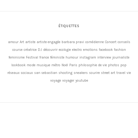
ÉTIQUETTES
amour
Art
artiste
artiste engagée
barbara pravi
comédienne
Concert
conseils
course
créatrice
DJ
découvrir
ecologie
electro
emotions
facebook
fashion
feminisme
Festival
france
féministe
humour
instagram
interview
journaliste
lookbook
mode
musique
métro
Noël
Paris
philosophie de vie
photos
pop
réseaux sociaux
san sebastian
shooting
sneakers
sourire
street art
travel
vie
voyage
voyager
youtube