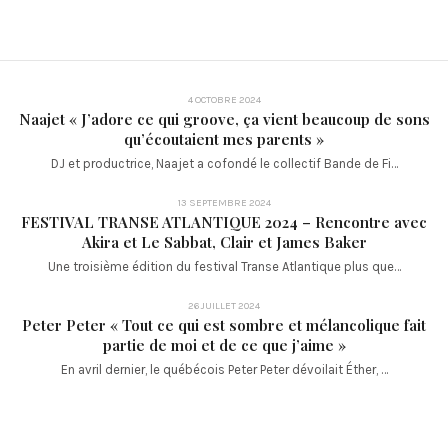
4 OCTOBRE 2024
Naajet « J’adore ce qui groove, ça vient beaucoup de sons
qu’écoutaient mes parents »
DJ et productrice, Naajet a cofondé le collectif Bande de Fi…
13 SEPTEMBRE 2024
FESTIVAL TRANSE ATLANTIQUE 2024 – Rencontre avec
Akira et Le Sabbat, Clair et James Baker
Une troisième édition du festival Transe Atlantique plus que…
26 JUILLET 2024
Peter Peter « Tout ce qui est sombre et mélancolique fait
partie de moi et de ce que j’aime »
En avril dernier, le québécois Peter Peter dévoilait Éther, …