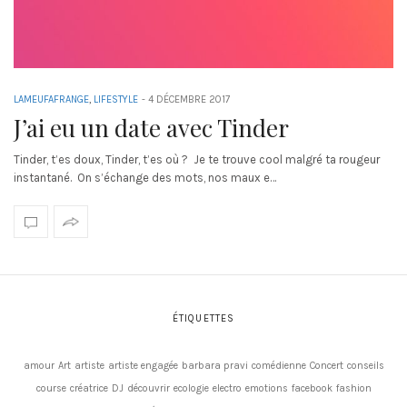
LAMEUFAFRANGE
,
LIFESTYLE
-
4 DÉCEMBRE 2017
J’ai eu un date avec Tinder
Tinder, t’es doux, Tinder, t’es où ? Je te trouve cool malgré ta rougeur
instantané. On s’échange des mots, nos maux e…
ÉTIQUETTES
amour
Art
artiste
artiste engagée
barbara pravi
comédienne
Concert
conseils
course
créatrice
DJ
découvrir
ecologie
electro
emotions
facebook
fashion