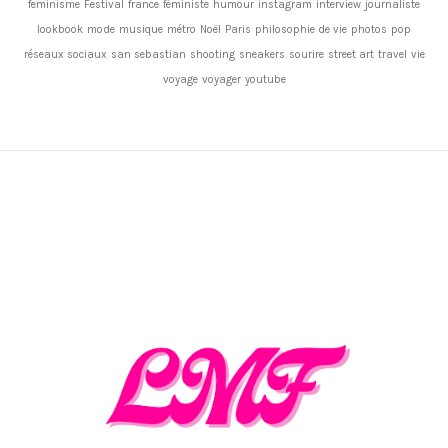
feminisme
Festival
france
féministe
humour
instagram
interview
journaliste
lookbook
mode
musique
métro
Noël
Paris
philosophie de vie
photos
pop
réseaux sociaux
san sebastian
shooting
sneakers
sourire
street art
travel
vie
voyage
voyager
youtube