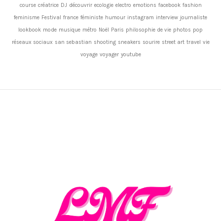
course
créatrice
DJ
découvrir
ecologie
electro
emotions
facebook
fashion
feminisme
Festival
france
féministe
humour
instagram
interview
journaliste
lookbook
mode
musique
métro
Noël
Paris
philosophie de vie
photos
pop
réseaux sociaux
san sebastian
shooting
sneakers
sourire
street art
travel
vie
voyage
voyager
youtube