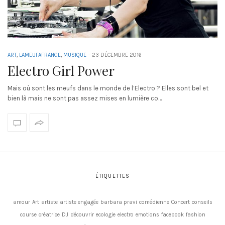
ART
,
LAMEUFAFRANGE
,
MUSIQUE
-
23 DÉCEMBRE 2016
Electro Girl Power
Mais où sont les meufs dans le monde de l’Electro ? Elles sont bel et
bien là mais ne sont pas assez mises en lumière co…
ÉTIQUETTES
amour
Art
artiste
artiste engagée
barbara pravi
comédienne
Concert
conseils
course
créatrice
DJ
découvrir
ecologie
electro
emotions
facebook
fashion