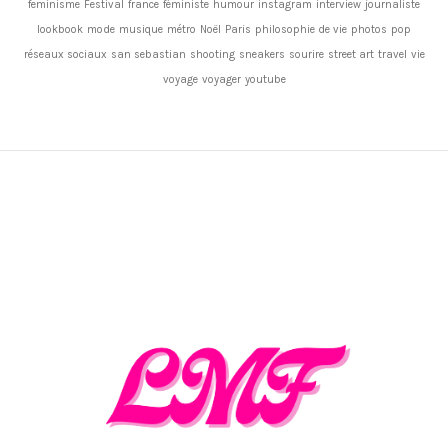
feminisme
Festival
france
féministe
humour
instagram
interview
journaliste
lookbook
mode
musique
métro
Noël
Paris
philosophie de vie
photos
pop
réseaux sociaux
san sebastian
shooting
sneakers
sourire
street art
travel
vie
voyage
voyager
youtube