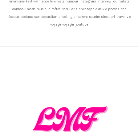
feminisme
Festival
france
féministe
humour
instagram
interview
journaliste
lookbook
mode
musique
métro
Noël
Paris
philosophie de vie
photos
pop
réseaux sociaux
san sebastian
shooting
sneakers
sourire
street art
travel
vie
voyage
voyager
youtube