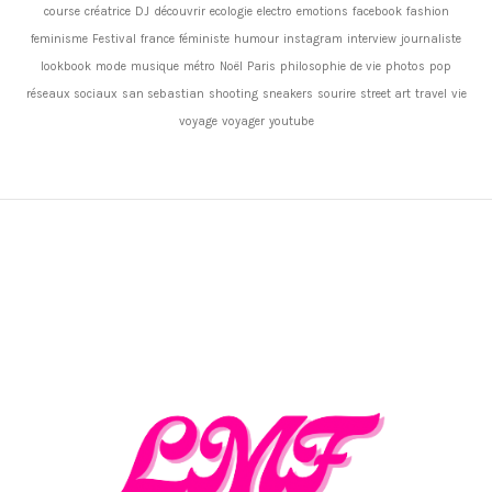
course
créatrice
DJ
découvrir
ecologie
electro
emotions
facebook
fashion
feminisme
Festival
france
féministe
humour
instagram
interview
journaliste
lookbook
mode
musique
métro
Noël
Paris
philosophie de vie
photos
pop
réseaux sociaux
san sebastian
shooting
sneakers
sourire
street art
travel
vie
voyage
voyager
youtube