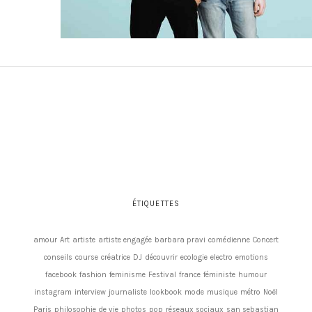
ÉTIQUETTES
amour
Art
artiste
artiste engagée
barbara pravi
comédienne
Concert
conseils
course
créatrice
DJ
découvrir
ecologie
electro
emotions
facebook
fashion
feminisme
Festival
france
féministe
humour
instagram
interview
journaliste
lookbook
mode
musique
métro
Noël
Paris
philosophie de vie
photos
pop
réseaux sociaux
san sebastian