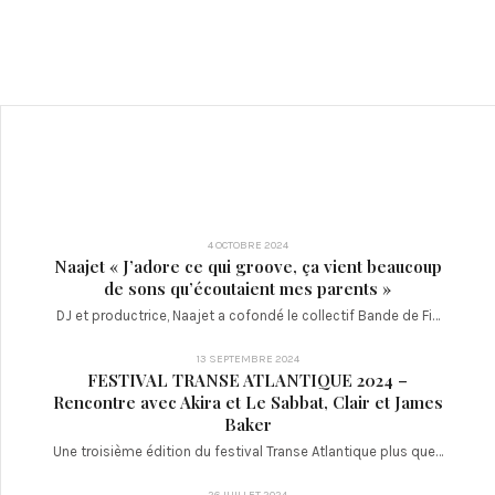
4 OCTOBRE 2024
Naajet « J’adore ce qui groove, ça vient beaucoup
de sons qu’écoutaient mes parents »
DJ et productrice, Naajet a cofondé le collectif Bande de Fi…
13 SEPTEMBRE 2024
FESTIVAL TRANSE ATLANTIQUE 2024 –
Rencontre avec Akira et Le Sabbat, Clair et James
Baker
Une troisième édition du festival Transe Atlantique plus que…
26 JUILLET 2024