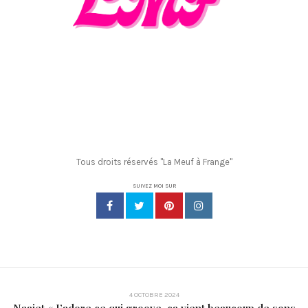
Tous droits réservés "La Meuf à Frange"
SUIVEZ MOI SUR
4 OCTOBRE 2024
Naajet « J’adore ce qui groove, ça vient beaucoup de sons