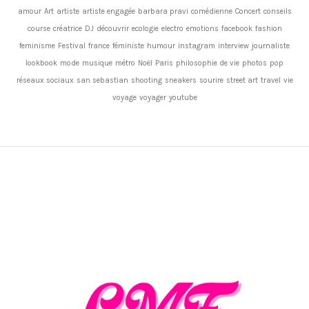
amour
Art
artiste
artiste engagée
barbara pravi
comédienne
Concert
conseils
course
créatrice
DJ
découvrir
ecologie
electro
emotions
facebook
fashion
feminisme
Festival
france
féministe
humour
instagram
interview
journaliste
lookbook
mode
musique
métro
Noël
Paris
philosophie de vie
photos
pop
réseaux sociaux
san sebastian
shooting
sneakers
sourire
street art
travel
vie
voyage
voyager
youtube