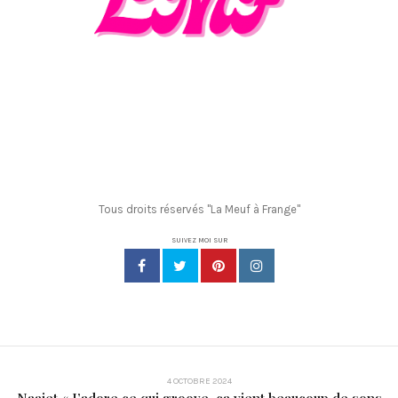
Tous droits réservés "La Meuf à Frange"
SUIVEZ MOI SUR
4 OCTOBRE 2024
Naajet « J’adore ce qui groove, ça vient beaucoup de sons