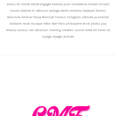
amour
Art
artiste
artiste engagée
barbara pravi
comédienne
Concert
conseils
course
créatrice
DJ
découvrir
ecologie
electro
emotions
facebook
fashion
feminisme
Festival
france
féministe
humour
instagram
interview
journaliste
lookbook
mode
musique
métro
Noël
Paris
philosophie de vie
photos
pop
réseaux sociaux
san sebastian
shooting
sneakers
sourire
street art
travel
vie
voyage
voyager
youtube