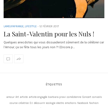
LAMEUFAFRANGE
,
LIFESTYLE
-
12 FÉVRIER 2017
La Saint-Valentin pour les Nuls !
Quelques anecdotes qui vous dissuaderont sûrement de la célébrer car
l’Amour, ça se fête tous les jours non ?! (Encore p…
ÉTIQUETTES
amour
Art
artiste
artiste engagée
barbara pravi
comédienne
Concert
conseils
course
créatrice
DJ
découvrir
ecologie
electro
emotions
facebook
fashion