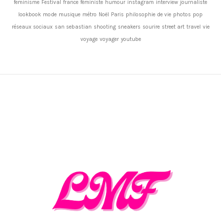
feminisme
Festival
france
féministe
humour
instagram
interview
journaliste
lookbook
mode
musique
métro
Noël
Paris
philosophie de vie
photos
pop
réseaux sociaux
san sebastian
shooting
sneakers
sourire
street art
travel
vie
voyage
voyager
youtube