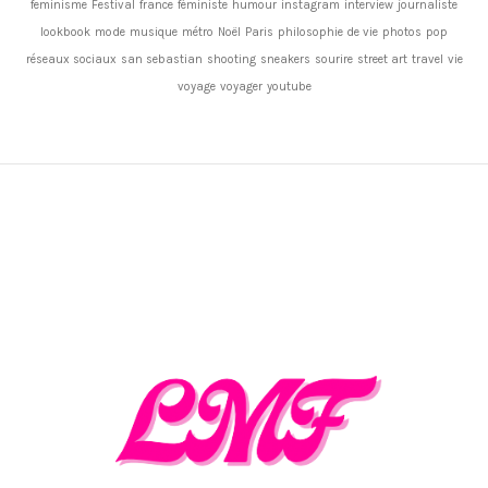
feminisme
Festival
france
féministe
humour
instagram
interview
journaliste
lookbook
mode
musique
métro
Noël
Paris
philosophie de vie
photos
pop
réseaux sociaux
san sebastian
shooting
sneakers
sourire
street art
travel
vie
voyage
voyager
youtube