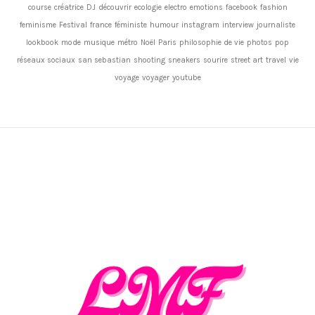
course
créatrice
DJ
découvrir
ecologie
electro
emotions
facebook
fashion
feminisme
Festival
france
féministe
humour
instagram
interview
journaliste
lookbook
mode
musique
métro
Noël
Paris
philosophie de vie
photos
pop
réseaux sociaux
san sebastian
shooting
sneakers
sourire
street art
travel
vie
voyage
voyager
youtube