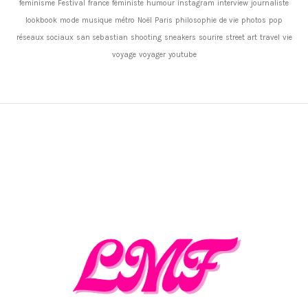
feminisme
Festival
france
féministe
humour
instagram
interview
journaliste
lookbook
mode
musique
métro
Noël
Paris
philosophie de vie
photos
pop
réseaux sociaux
san sebastian
shooting
sneakers
sourire
street art
travel
vie
voyage
voyager
youtube