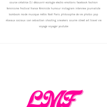
course
créatrice
DJ
découvrir
ecologie
electro
emotions
facebook
fashion
feminisme
Festival
france
féministe
humour
instagram
interview
journaliste
lookbook
mode
musique
métro
Noël
Paris
philosophie de vie
photos
pop
réseaux sociaux
san sebastian
shooting
sneakers
sourire
street art
travel
vie
voyage
voyager
youtube