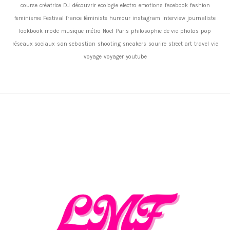
course
créatrice
DJ
découvrir
ecologie
electro
emotions
facebook
fashion
feminisme
Festival
france
féministe
humour
instagram
interview
journaliste
lookbook
mode
musique
métro
Noël
Paris
philosophie de vie
photos
pop
réseaux sociaux
san sebastian
shooting
sneakers
sourire
street art
travel
vie
voyage
voyager
youtube