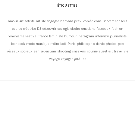
ÉTIQUETTES
amour
Art
artiste
artiste engagée
barbara pravi
comédienne
Concert
conseils
course
créatrice
DJ
découvrir
ecologie
electro
emotions
facebook
fashion
feminisme
Festival
france
féministe
humour
instagram
interview
journaliste
lookbook
mode
musique
métro
Noël
Paris
philosophie de vie
photos
pop
réseaux sociaux
san sebastian
shooting
sneakers
sourire
street art
travel
vie
voyage
voyager
youtube