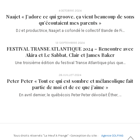
4 OCTOBRE 2024
Naajet « J’adore ce qui groove, ça vient beaucoup de sons
qu’écoutaient mes parents »
DJ et productrice, Naajet a cofondé le collectif Bande de Fi…
13 SEPTEMBRE 2024
FESTIVAL TRANSE ATLANTIQUE 2024 – Rencontre avec
Akira et Le Sabbat, Clair et James Baker
Une troisième édition du festival Transe Atlantique plus que…
26 JUILLET 2024
Peter Peter « Tout ce qui est sombre et mélancolique fait
partie de moi et de ce que j’aime »
En avril dernier, le québécois Peter Peter dévoilait Éther, …
Tous droits réservés "La Meuf A Frange" - Conception du site :
Agence COLFING