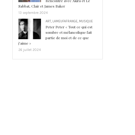
Rencontre avec Akira et Le
Sabbat, Clair et James Baker
13 septembre 2024
ART
,
LAMEUFAFRANGE
,
MUSIQUE
Peter Peter « Tout ce qui est
sombre et mélancolique fait
partie de moi et de ce que
j’aime »
26 juillet 2024