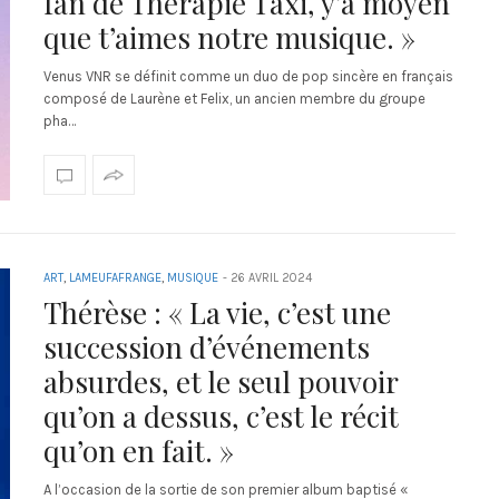
fan de Thérapie Taxi, y’a moyen
que t’aimes notre musique. »
Venus VNR se définit comme un duo de pop sincère en français
composé de Laurène et Felix, un ancien membre du groupe
pha…
ART
,
LAMEUFAFRANGE
,
MUSIQUE
-
26 AVRIL 2024
Thérèse : « La vie, c’est une
succession d’événements
absurdes, et le seul pouvoir
qu’on a dessus, c’est le récit
qu’on en fait. »
A l’occasion de la sortie de son premier album baptisé «