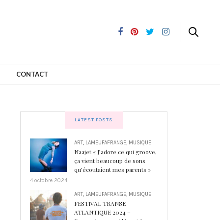
CONTACT
LATEST POSTS
ART
,
LAMEUFAFRANGE
,
MUSIQUE
Naajet « J’adore ce qui groove,
ça vient beaucoup de sons
qu’écoutaient mes parents »
4 octobre 2024
ART
,
LAMEUFAFRANGE
,
MUSIQUE
FESTIVAL TRANSE
ATLANTIQUE 2024 –