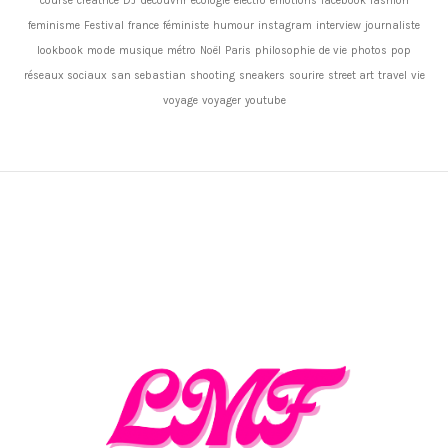
course
créatrice
DJ
découvrir
ecologie
electro
emotions
facebook
fashion
feminisme
Festival
france
féministe
humour
instagram
interview
journaliste
lookbook
mode
musique
métro
Noël
Paris
philosophie de vie
photos
pop
réseaux sociaux
san sebastian
shooting
sneakers
sourire
street art
travel
vie
voyage
voyager
youtube