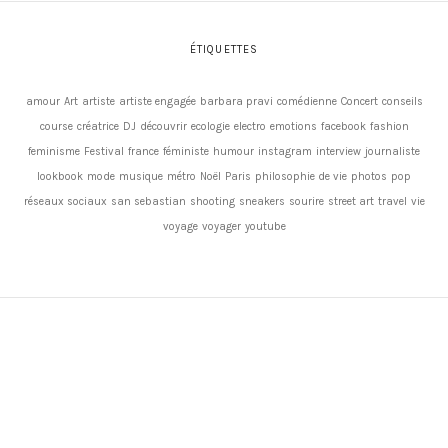
ÉTIQUETTES
amour
Art
artiste
artiste engagée
barbara pravi
comédienne
Concert
conseils
course
créatrice
DJ
découvrir
ecologie
electro
emotions
facebook
fashion
feminisme
Festival
france
féministe
humour
instagram
interview
journaliste
lookbook
mode
musique
métro
Noël
Paris
philosophie de vie
photos
pop
réseaux sociaux
san sebastian
shooting
sneakers
sourire
street art
travel
vie
voyage
voyager
youtube