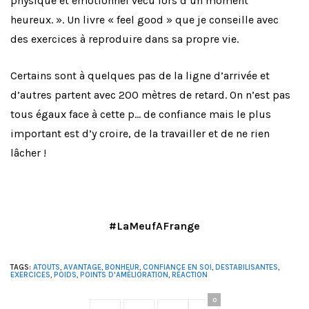
physique et émotionnel vécu lors d’un moment
heureux. ». Un livre « feel good » que je conseille avec
des exercices à reproduire dans sa propre vie.
Certains sont à quelques pas de la ligne d’arrivée et
d’autres partent avec 200 mètres de retard. On n’est pas
tous égaux face à cette p… de confiance mais le plus
important est d’y croire, de la travailler et de ne rien
lâcher !
#LaMeufAFrange
TAGS:
ATOUTS
,
AVANTAGE
,
BONHEUR
,
CONFIANCE EN SOI
,
DESTABILISANTES
,
EXERCICES
,
POIDS
,
POINTS D'AMÉLIORATION
,
RÉACTION
0