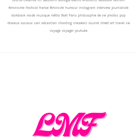
course
créatrice
DJ
découvrir
ecologie
electro
emotions
facebook
fashion
feminisme
Festival
france
féministe
humour
instagram
interview
journaliste
lookbook
mode
musique
métro
Noël
Paris
philosophie de vie
photos
pop
réseaux sociaux
san sebastian
shooting
sneakers
sourire
street art
travel
vie
voyage
voyager
youtube