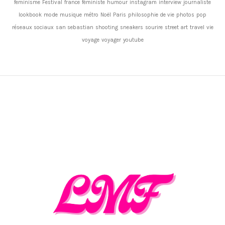
feminisme
Festival
france
féministe
humour
instagram
interview
journaliste
lookbook
mode
musique
métro
Noël
Paris
philosophie de vie
photos
pop
réseaux sociaux
san sebastian
shooting
sneakers
sourire
street art
travel
vie
voyage
voyager
youtube