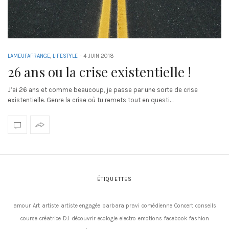
LAMEUFAFRANGE
,
LIFESTYLE
-
4 JUIN 2018
26 ans ou la crise existentielle !
J’ai 26 ans et comme beaucoup, je passe par une sorte de crise
existentielle. Genre la crise où tu remets tout en questi…
ÉTIQUETTES
amour
Art
artiste
artiste engagée
barbara pravi
comédienne
Concert
conseils
course
créatrice
DJ
découvrir
ecologie
electro
emotions
facebook
fashion