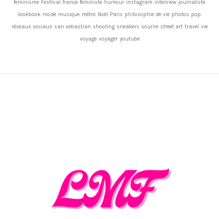
feminisme
Festival
france
féministe
humour
instagram
interview
journaliste
lookbook
mode
musique
métro
Noël
Paris
philosophie de vie
photos
pop
réseaux sociaux
san sebastian
shooting
sneakers
sourire
street art
travel
vie
voyage
voyager
youtube