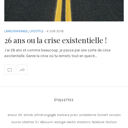
LAMEUFAFRANGE
,
LIFESTYLE
-
4 JUIN 2018
26 ans ou la crise existentielle !
J’ai 26 ans et comme beaucoup, je passe par une sorte de crise
existentielle. Genre la crise où tu remets tout en questi…
ÉTIQUETTES
amour
Art
artiste
artiste engagée
barbara pravi
comédienne
Concert
conseils
course
créatrice
DJ
découvrir
ecologie
electro
emotions
facebook
fashion