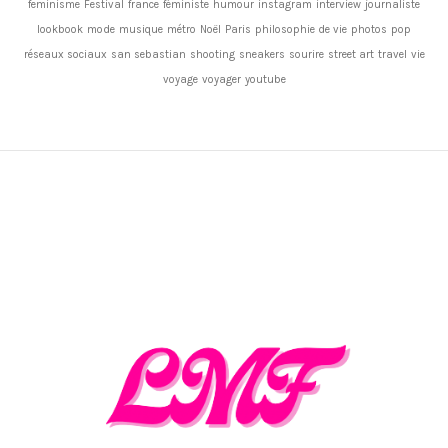
feminisme
Festival
france
féministe
humour
instagram
interview
journaliste
lookbook
mode
musique
métro
Noël
Paris
philosophie de vie
photos
pop
réseaux sociaux
san sebastian
shooting
sneakers
sourire
street art
travel
vie
voyage
voyager
youtube