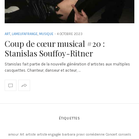
ART
,
LAMEUFAFRANGE
,
MUSIQUE
-
4 OCTOBRE 2023
Coup de cœur musical #20 :
Stanislas Souffoy-Ritner
Stanislas fait partie de la nouvelle génération d’artistes aux multiples
casquettes. Chanteur, danseur et acteur, …
ÉTIQUETTES
amour
Art
artiste
artiste engagée
barbara pravi
comédienne
Concert
conseils