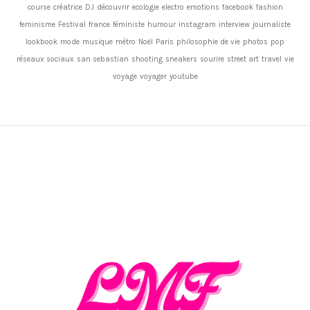
course
créatrice
DJ
découvrir
ecologie
electro
emotions
facebook
fashion
feminisme
Festival
france
féministe
humour
instagram
interview
journaliste
lookbook
mode
musique
métro
Noël
Paris
philosophie de vie
photos
pop
réseaux sociaux
san sebastian
shooting
sneakers
sourire
street art
travel
vie
voyage
voyager
youtube