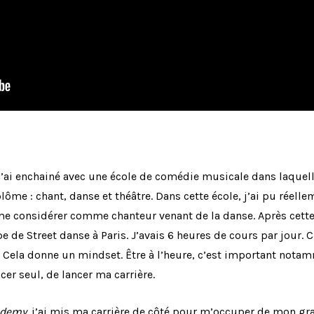
. J’ai enchainé avec une école de comédie musicale dans laquell
iplôme : chant, danse et théâtre. Dans cette école, j’ai pu réel
me considérer comme chanteur venant de la danse. Après cette 
pe de Street danse à Paris. J’avais 6 heures de cours par jour. 
 Cela donne un mindset. Être à l’heure, c’est important nota
cer seul, de lancer ma carrière.
ademy,
j’ai mis ma carrière de côté pour m’occuper de mon gr