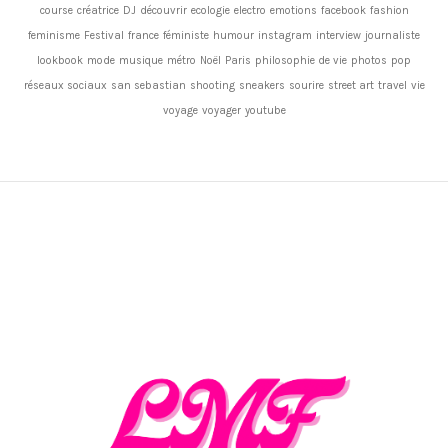
course
créatrice
DJ
découvrir
ecologie
electro
emotions
facebook
fashion
feminisme
Festival
france
féministe
humour
instagram
interview
journaliste
lookbook
mode
musique
métro
Noël
Paris
philosophie de vie
photos
pop
réseaux sociaux
san sebastian
shooting
sneakers
sourire
street art
travel
vie
voyage
voyager
youtube