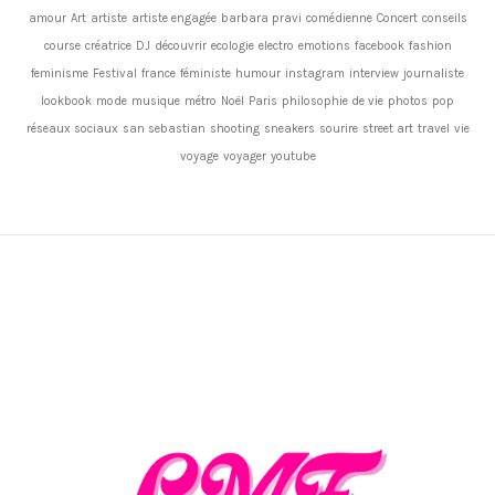
amour
Art
artiste
artiste engagée
barbara pravi
comédienne
Concert
conseils
course
créatrice
DJ
découvrir
ecologie
electro
emotions
facebook
fashion
feminisme
Festival
france
féministe
humour
instagram
interview
journaliste
lookbook
mode
musique
métro
Noël
Paris
philosophie de vie
photos
pop
réseaux sociaux
san sebastian
shooting
sneakers
sourire
street art
travel
vie
voyage
voyager
youtube