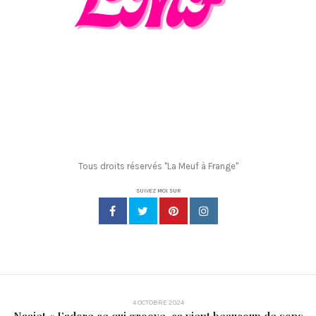
Tous droits réservés "La Meuf à Frange"
SUIVEZ MOI SUR
4 OCTOBRE 2024
Naajet « J’adore ce qui groove, ça vient beaucoup de sons