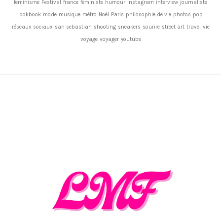
feminisme
Festival
france
féministe
humour
instagram
interview
journaliste
lookbook
mode
musique
métro
Noël
Paris
philosophie de vie
photos
pop
réseaux sociaux
san sebastian
shooting
sneakers
sourire
street art
travel
vie
voyage
voyager
youtube