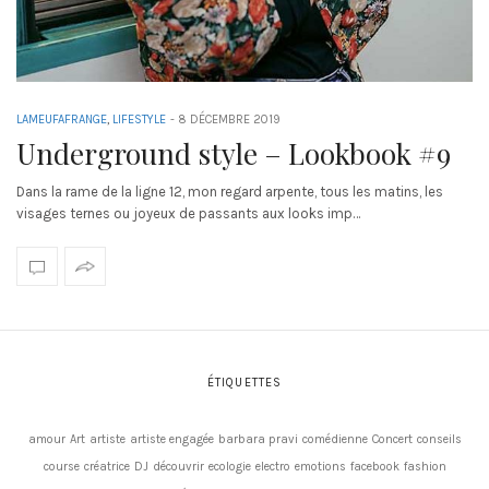
LAMEUFAFRANGE
,
LIFESTYLE
-
8 DÉCEMBRE 2019
Underground style – Lookbook #9
Dans la rame de la ligne 12, mon regard arpente, tous les matins, les
visages ternes ou joyeux de passants aux looks imp…
ÉTIQUETTES
amour
Art
artiste
artiste engagée
barbara pravi
comédienne
Concert
conseils
course
créatrice
DJ
découvrir
ecologie
electro
emotions
facebook
fashion