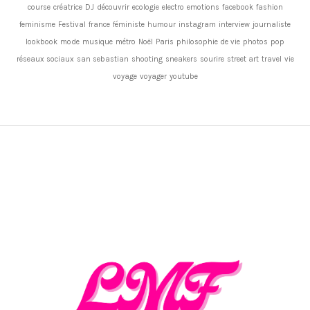
course
créatrice
DJ
découvrir
ecologie
electro
emotions
facebook
fashion
feminisme
Festival
france
féministe
humour
instagram
interview
journaliste
lookbook
mode
musique
métro
Noël
Paris
philosophie de vie
photos
pop
réseaux sociaux
san sebastian
shooting
sneakers
sourire
street art
travel
vie
voyage
voyager
youtube