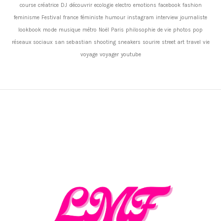
course
créatrice
DJ
découvrir
ecologie
electro
emotions
facebook
fashion
feminisme
Festival
france
féministe
humour
instagram
interview
journaliste
lookbook
mode
musique
métro
Noël
Paris
philosophie de vie
photos
pop
réseaux sociaux
san sebastian
shooting
sneakers
sourire
street art
travel
vie
voyage
voyager
youtube