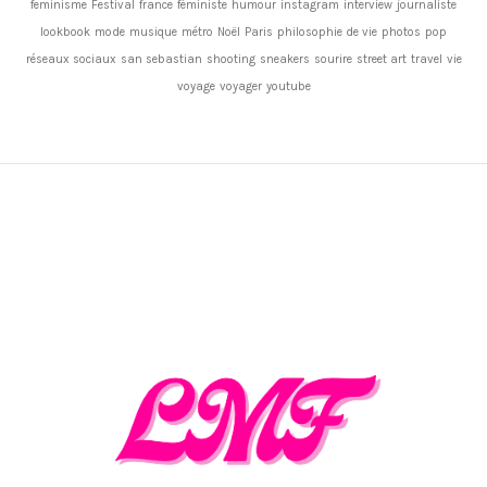
feminisme
Festival
france
féministe
humour
instagram
interview
journaliste
lookbook
mode
musique
métro
Noël
Paris
philosophie de vie
photos
pop
réseaux sociaux
san sebastian
shooting
sneakers
sourire
street art
travel
vie
voyage
voyager
youtube