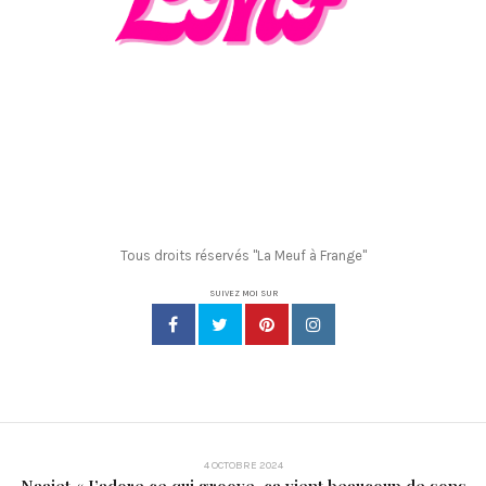
Tous droits réservés "La Meuf à Frange"
SUIVEZ MOI SUR
4 OCTOBRE 2024
Naajet « J’adore ce qui groove, ça vient beaucoup de sons