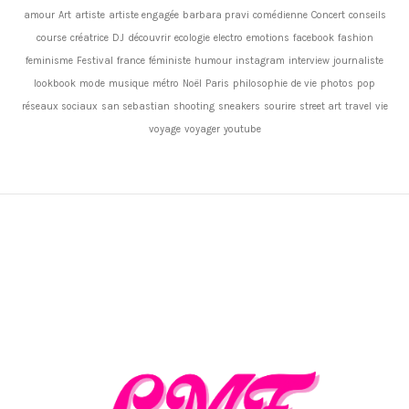
amour
Art
artiste
artiste engagée
barbara pravi
comédienne
Concert
conseils
course
créatrice
DJ
découvrir
ecologie
electro
emotions
facebook
fashion
feminisme
Festival
france
féministe
humour
instagram
interview
journaliste
lookbook
mode
musique
métro
Noël
Paris
philosophie de vie
photos
pop
réseaux sociaux
san sebastian
shooting
sneakers
sourire
street art
travel
vie
voyage
voyager
youtube