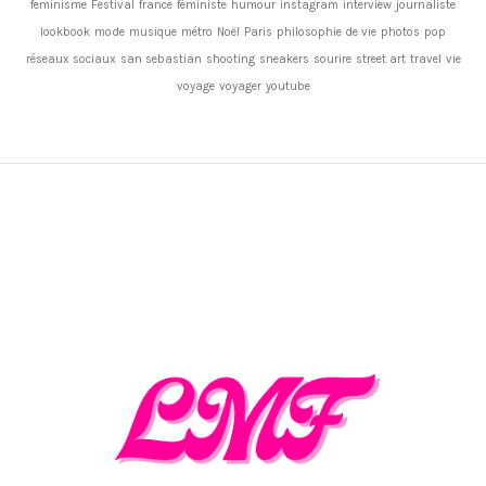
feminisme
Festival
france
féministe
humour
instagram
interview
journaliste
lookbook
mode
musique
métro
Noël
Paris
philosophie de vie
photos
pop
réseaux sociaux
san sebastian
shooting
sneakers
sourire
street art
travel
vie
voyage
voyager
youtube