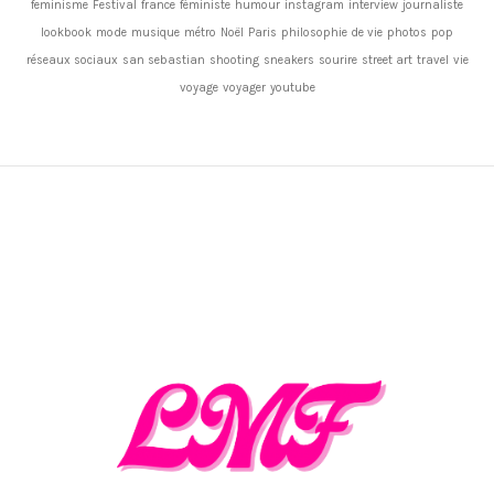
feminisme
Festival
france
féministe
humour
instagram
interview
journaliste
lookbook
mode
musique
métro
Noël
Paris
philosophie de vie
photos
pop
réseaux sociaux
san sebastian
shooting
sneakers
sourire
street art
travel
vie
voyage
voyager
youtube