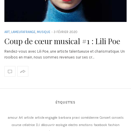
ART
,
LAMEUFAFRANGE
,
MUSIQUE
-
3 FÉVRIER 2020
Coup de cœur musical #1 : Lili Poe
Rendez-vous avec Lili Poe, une artiste talentueuse et charismatique. Un
rooibos en main, nous sommes revenues sur ses cr…
ÉTIQUETTES
amour
Art
artiste
artiste engagée
barbara pravi
comédienne
Concert
conseils
course
créatrice
DJ
découvrir
ecologie
electro
emotions
facebook
fashion