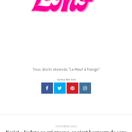
Tous droits réservés "La Meuf à Frange"
SUIVEZ MOI SUR
4 OCTOBRE 2024
Naajet « J’adore ce qui groove, ça vient beaucoup de sons