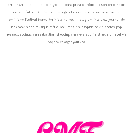
amour
Art
artiste
artiste engagée
barbara pravi
comédienne
Concert
conseils
course
créatrice
DJ
découvrir
ecologie
electro
emotions
facebook
fashion
feminisme
Festival
france
féministe
humour
instagram
interview
journaliste
lookbook
mode
musique
métro
Noël
Paris
philosophie de vie
photos
pop
réseaux sociaux
san sebastian
shooting
sneakers
sourire
street art
travel
vie
voyage
voyager
youtube