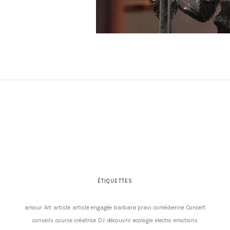
ÉTIQUETTES
amour
Art
artiste
artiste engagée
barbara pravi
comédienne
Concert
conseils
course
créatrice
DJ
découvrir
ecologie
electro
emotions