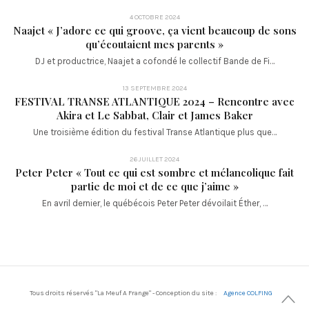
4 OCTOBRE 2024
Naajet « J’adore ce qui groove, ça vient beaucoup de sons
qu’écoutaient mes parents »
DJ et productrice, Naajet a cofondé le collectif Bande de Fi…
13 SEPTEMBRE 2024
FESTIVAL TRANSE ATLANTIQUE 2024 – Rencontre avec
Akira et Le Sabbat, Clair et James Baker
Une troisième édition du festival Transe Atlantique plus que…
26 JUILLET 2024
Peter Peter « Tout ce qui est sombre et mélancolique fait
partie de moi et de ce que j’aime »
En avril dernier, le québécois Peter Peter dévoilait Éther, …
Tous droits réservés "La Meuf A Frange" - Conception du site :
Agence COLFING