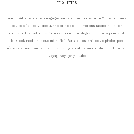
ÉTIQUETTES
amour
Art
artiste
artiste engagée
barbara pravi
comédienne
Concert
conseils
course
créatrice
DJ
découvrir
ecologie
electro
emotions
facebook
fashion
feminisme
Festival
france
féministe
humour
instagram
interview
journaliste
lookbook
mode
musique
métro
Noël
Paris
philosophie de vie
photos
pop
réseaux sociaux
san sebastian
shooting
sneakers
sourire
street art
travel
vie
voyage
voyager
youtube