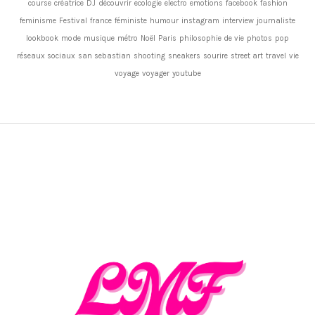
course
créatrice
DJ
découvrir
ecologie
electro
emotions
facebook
fashion
feminisme
Festival
france
féministe
humour
instagram
interview
journaliste
lookbook
mode
musique
métro
Noël
Paris
philosophie de vie
photos
pop
réseaux sociaux
san sebastian
shooting
sneakers
sourire
street art
travel
vie
voyage
voyager
youtube