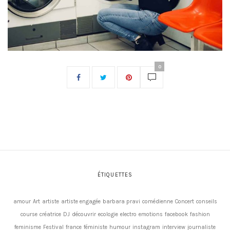
0
ÉTIQUETTES
amour
Art
artiste
artiste engagée
barbara pravi
comédienne
Concert
conseils
course
créatrice
DJ
découvrir
ecologie
electro
emotions
facebook
fashion
feminisme
Festival
france
féministe
humour
instagram
interview
journaliste