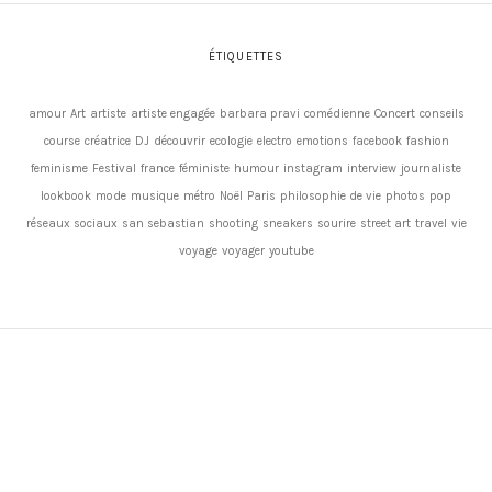
ÉTIQUETTES
amour
Art
artiste
artiste engagée
barbara pravi
comédienne
Concert
conseils
course
créatrice
DJ
découvrir
ecologie
electro
emotions
facebook
fashion
feminisme
Festival
france
féministe
humour
instagram
interview
journaliste
lookbook
mode
musique
métro
Noël
Paris
philosophie de vie
photos
pop
réseaux sociaux
san sebastian
shooting
sneakers
sourire
street art
travel
vie
voyage
voyager
youtube