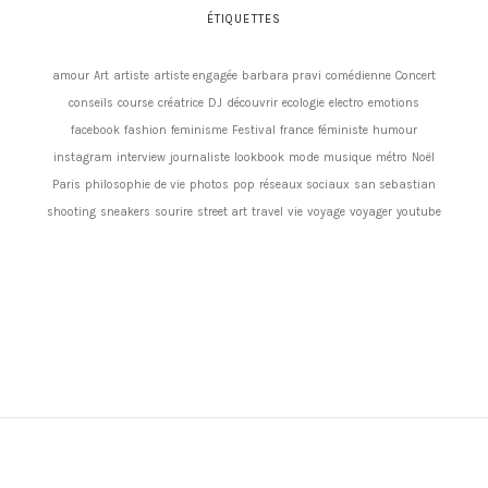
ÉTIQUETTES
amour
Art
artiste
artiste engagée
barbara pravi
comédienne
Concert
conseils
course
créatrice
DJ
découvrir
ecologie
electro
emotions
facebook
fashion
feminisme
Festival
france
féministe
humour
instagram
interview
journaliste
lookbook
mode
musique
métro
Noël
Paris
philosophie de vie
photos
pop
réseaux sociaux
san sebastian
shooting
sneakers
sourire
street art
travel
vie
voyage
voyager
youtube