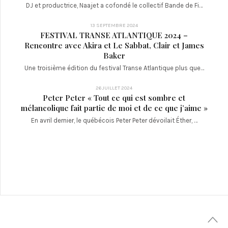
DJ et productrice, Naajet a cofondé le collectif Bande de Fi…
13 SEPTEMBRE 2024
FESTIVAL TRANSE ATLANTIQUE 2024 –
Rencontre avec Akira et Le Sabbat, Clair et James
Baker
Une troisième édition du festival Transe Atlantique plus que…
26 JUILLET 2024
Peter Peter « Tout ce qui est sombre et
mélancolique fait partie de moi et de ce que j’aime »
En avril dernier, le québécois Peter Peter dévoilait Éther, …